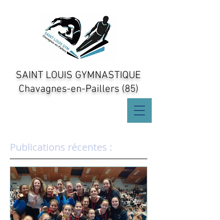
SAINT LOUIS GYMNASTIQUE
Chavagnes-en-Paillers (85)
Publications récentes :