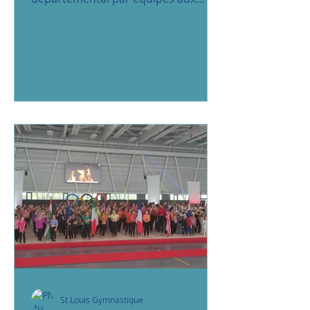
Epesses. Nos gymnastes
accompagnées des coachs ont...
St Louis Gymnastique