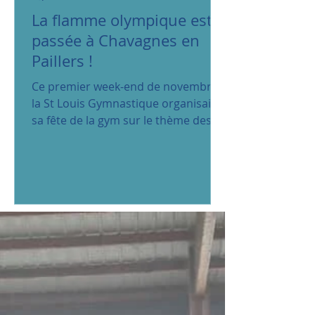
La flamme olympique est
passée à Chavagnes en
Paillers !
Ce premier week-end de novembre,
la St Louis Gymnastique organisait
sa fête de la gym sur le thème des
jeux olympiques. Malgré le passage...