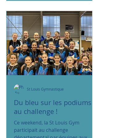
St Louis Gymnastique
Du bleu sur les podiums
au challenge !
Ce weekend, la St Louis Gym
participait au challenge
départemental par équipes aux