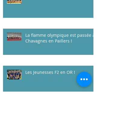
challenge !
La flamme olympique est passée à
Chavagnes en Paillers !
Les Jeunesses F2 en OR !
1er concours départemental de
gymnastique à HIS&O