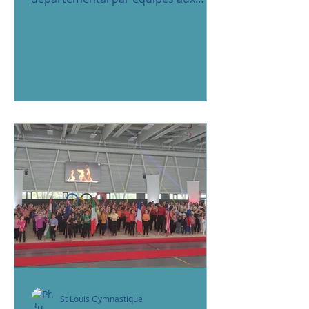
Epesses. Nos gymnastes
accompagnées des coachs ont...
St Louis Gymnastique