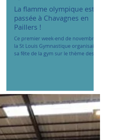
La flamme olympique est
passée à Chavagnes en
Paillers !
Ce premier week-end de novembre,
la St Louis Gymnastique organisait
sa fête de la gym sur le thème des
jeux olympiques. Malgré le passage...