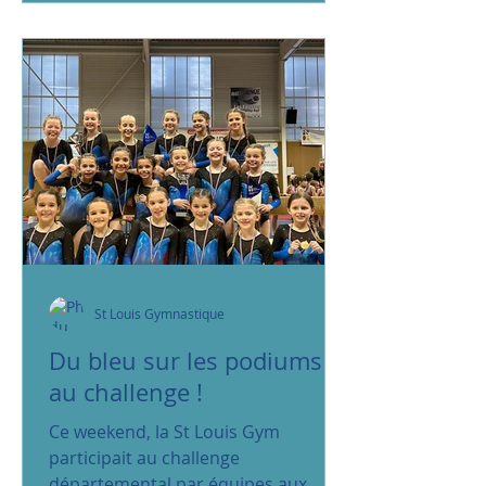
St Louis Gymnastique
Du bleu sur les podiums
au challenge !
Ce weekend, la St Louis Gym
participait au challenge
départemental par équipes aux